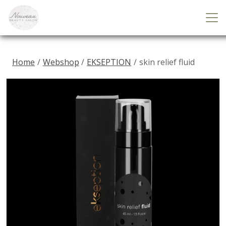
Home
Webshop
EKSEPTION
skin relief fluid