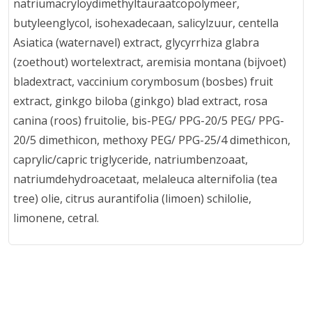
natriumacryloydimethyltauraatcopolymeer,
butyleenglycol, isohexadecaan, salicylzuur, centella
Asiatica (waternavel) extract, glycyrrhiza glabra
(zoethout) wortelextract, aremisia montana (bijvoet)
bladextract, vaccinium corymbosum (bosbes) fruit
extract, ginkgo biloba (ginkgo) blad extract, rosa
canina (roos) fruitolie, bis-PEG/ PPG-20/5 PEG/ PPG-
20/5 dimethicon, methoxy PEG/ PPG-25/4 dimethicon,
caprylic/capric triglyceride, natriumbenzoaat,
natriumdehydroacetaat, melaleuca alternifolia (tea
tree) olie, citrus aurantifolia (limoen) schilolie,
limonene, cetral.