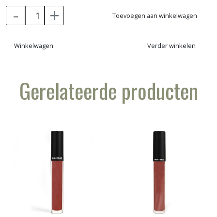
formule)
-
+
• met uniek serum dat de wimpers voedt en versterkt
Toevoegen aan winkelwagen
• dé mascara voor gevoelige ogen die snel tranen
Winkelwagen
Verder winkelen
Gerelateerde producten