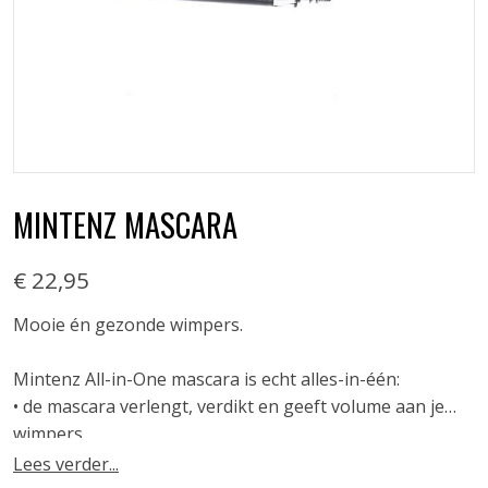
MINTENZ MASCARA
€ 22,95
Mooie én gezonde wimpers.
Mintenz All-in-One mascara is echt alles-in-één:
• de mascara verlengt, verdikt en geeft volume aan je
wimpers
• loopt niet uit en vlekt niet (zachte waterbestendige
Lees verder...