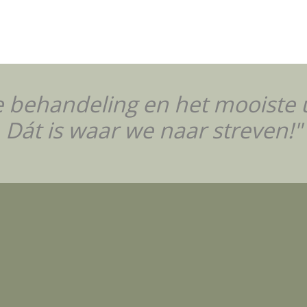
 behandeling en het mooiste u
Dát is waar we naar streven!"