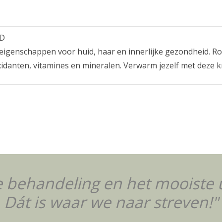
ND
igenschappen voor huid, haar en innerlijke gezondheid. R
ioxidanten, vitamines en mineralen. Verwarm jezelf met dez
 behandeling en het mooiste u
Dát is waar we naar streven!"