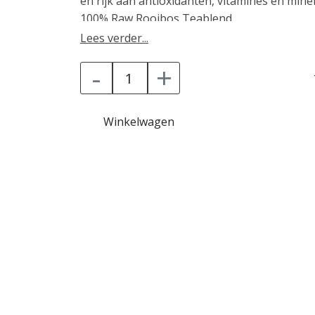
en rijk aan antioxidanten, vitamines en mine
100% Raw Rooibos Teablend.
Lees verder...
-
+
Winkelwagen