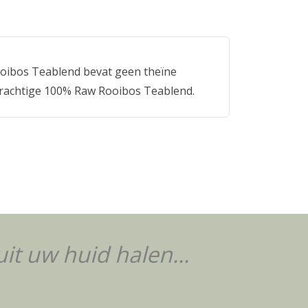
ooibos Teablend bevat geen theïne
e krachtige 100% Raw Rooibos Teablend.
it uw huid halen...